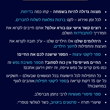
מצווה גדולה להיות בשמחה
– קחו כמה
בדיחות
.
לכל זמן ואירוע – לקט
ברכות נפלאות לשלוח לחברים
.
רוצים קשר אישי עם בורא עולם?
אתם חייבים לקרוא את
המדריך
להתבודדות
השלם.
היהלומים שלנו
אלו הילדים שלנו – ע"כ חובה לקרוא את
העיצות והתפילות ל
חינוך הילדים
.
ספר ליקוטי עיצות
–
הספר שישנה לכם את החיים!
החיים מעייפים? אין כוח לסחוב?
ה
ספר משיבת נפש
זה
כמו מים קרים על נפש עייפה, זה יחזק וירענן אתכם!
כל התפילות לכל הישועות בכל הנושאים שבעולם – תשקיעו
כל יום 15 דקות קריאה ב
ספר ליקוטי תפילות
.אוהבים לעוף
במחשבות?
ספר סיפורי מעשיות
לרבי נחמן מברסלב.
שיעורי תורה –
סרטונים ביוטיוב
, כשר לגולשי נטפריי.