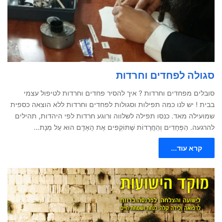
סגולה לפחדים וחרדות
סובלים מפחדים וחרדות ? איך להסיר פחדים וחרדות לטיפול עצמי
בבית ! יש לנו כמה תפילות וסגולות לפחדים וחרדות ללא הוצאה כספית
שמועילה מאד. כנסו תפילה לשלווה ורוגע חרדות לפי היהדות, תהילים
להרגעה. הַפְּחָדִים וְהַחֲרָדוֹת שֶׁתּוֹקְפִים אֶת הָאָדָם הוּא עַל מְנָת…
קרא עוד...