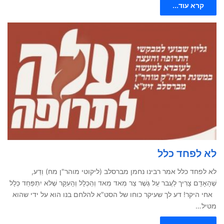
קרא עוד...
לא לפחד כלל
לא לפחד כלל אמר רבינו נחמן מברסלב (ליקוטי מוהר"ן מח) וְדַע,
שֶׁהָאָדָם צָרִיך לַעֲבר עַל גֶּשֶׁר צַר מְאד מְאד וְהַכְּלָל וְהָעִקָּר שֶׁלּא יִתְפַּחֵד כְּלָל
אחי היקר! דע לך שעיקר כוחו של הסט"א להלחם בנו הוא על ידי שהוא
מטיל…