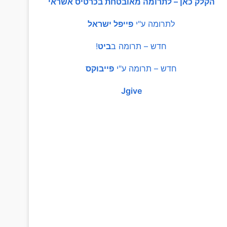
הקלק כאן – לתרומה מאובטחת בכרטיס אשראי
לתרומה ע"י
פייפל ישראל
חדש – תרומה ב
ביט
!
חדש – תרומה ע"י
פייבוקס
Jgive