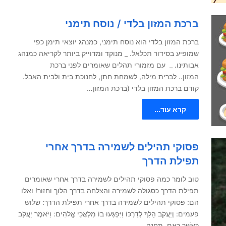
ברכת המזון בלדי / נוסח תימני
ברכת המזון בלדי הוא נוסח תימני, כמנהג יוצאי תימן כפי
שמופיע בסידור תכלאל. _ מנוקד ומדוייק ביותר לקריאה כמנהג
אבותינו. _ עם מזמורי תהלים שאומרים לפני ברכת
המזון.. לברית מילה, לשמחת חתן, לחנוכת בית ולבית האבל.
קודם ברכת המזון בלדי (ברכת המזון…
קרא עוד...
פסוקי תהילים לשמירה בדרך אחרי
תפילת הדרך
טוב לומר כמה פסוקי תהילים לשמירה בדרך אחרי שאומרים
תפילת הדרך כסגולה לשמירה והצלחה בדרך הלוך וחזור! ואלו
הם: פסוקי תהילים לשמירה בדרך אחרי תפילת הדרך: שלוש
פעמים: וְיַעֲקֹב הָלַךְ לְדַרְכּוֹ וַיִּפְגְּעוּ בוֹ מַלְאֲכֵי אֱלֹהִים: וַיֹּאמֶר יַעֲקֹב
כַּאֲשֶׁר רָאָם, מַחֲנֵה…