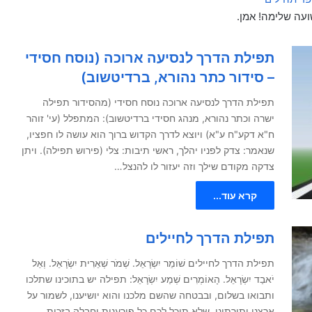
ועה שלימה! אמן.
תפילת הדרך לנסיעה ארוכה (נוסח חסידי
– סידור כתר נהורא, ברדיטשוב)
תפילת הדרך לנסיעה ארוכה נוסח חסידי (מהסידור תפילה
ישרה וכתר נהורא, מנהג חסידי ברדיטשוב): המתפלל (עי' זוהר
ח"א דקע"ח ע"א) ויוצא לדרך הקדוש ברוך הוא עושה לו חפציו,
שנאמר: צדק לפניו יהלך, ראשי תיבות: צלי (פירוש תפילה). ויתן
צדקה מקודם שילך וזה יעזור לו להנצל…
קרא עוד...
תפילת הדרך לחיילים
תפילת הדרך לחיילים שׁוֹמֵר יִשְׂרָאֵל. שְׁמֹר שְׁאֵרִית יִשְׂרָאֵל. וְאַל
יֹאבַד יִשְׂרָאֵל. הָאוֹמְרִים שְׁמַע יִשְׂרָאֵל: תפילה יש בתוכינו שתלכו
ותבואו בשלום, ובבטחה שהשם מלכנו והוא יושיענו, לשמור על
ארצנו ותורתינו. שלא תוכל לכם כל פורענות וחבלה בזכות