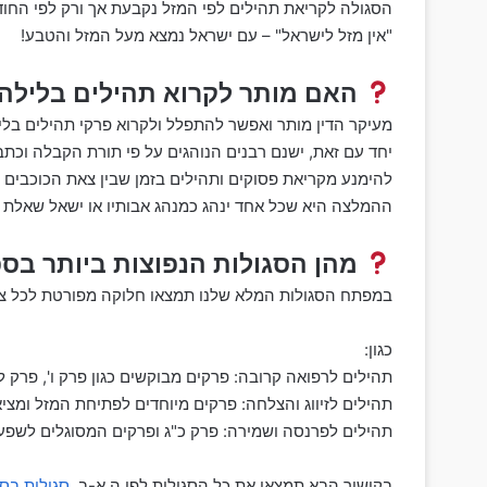
הסגולה לקריאת תהילים לפי המזל נקבעת אך ורק לפי החוד
"אין מזל לישראל" – עם ישראל נמצא מעל המזל והטבע!
האם מותר לקרוא תהילים בלילה
מעיקר הדין מותר ואפשר להתפלל ולקרוא פרקי תהילים בלי
יחד עם זאת, ישנם רבנים הנוהגים על פי תורת הקבלה וכתבי
להימנע מקריאת פסוקים ותהילים בזמן שבין צאת הכוכבים 
ההמלצה היא שכל אחד ינהג כמנהג אבותיו או ישאל שאלת 
מהן הסגולות הנפוצות ביותר בס
במפתח הסגולות המלא שלנו תמצאו חלוקה מפורטת לכל צו
כגון:
תהילים לרפואה קרובה: פרקים מבוקשים כגון פרק ו', פרק ל'
תהילים לזיווג והצלחה: פרקים מיוחדים לפתיחת המזל ומציאת 
תהילים לפרנסה ושמירה: פרק כ"ג ופרקים המסוגלים לשפע ו
בקישור הבא תמצאו את כל הסגולות לפי ה א-ב.
סגולות בס