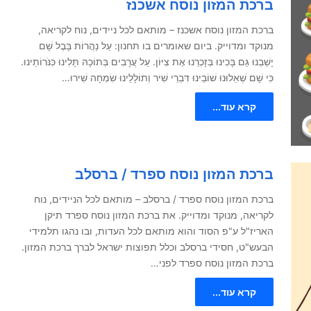
ברכת המזון נוסח אשכנז
ברכת המזון נוסח אשכנז – מותאם לכל ניידים, נוח לקריאה,
מנוקד ומדוייק. ביום שאומרים בו תחנון: עַל נַהֲרוֹת בָּבֶל שָׁם
יָשַׁבְנוּ גַּם בָּכִינוּ בְּזָכְרֵנוּ אֶת צִיּוֹן. עַל עֲרָבִים בְּתוֹכָהּ תָּלִינוּ כִּנֹּרוֹתֵינוּ.
כִּי שָׁם שְׁאֵלוּנוּ שׁוֹבֵינוּ דִּבְרֵי שִׁיר וְתוֹלָלֵינוּ שִׂמְחָה שִׁירוּ…
קרא עוד...
ברכת המזון נוסח ספרד / ברסלב
ברכת המזון נוסח ספרד / ברסלב – מותאם לכל הניידים, נוח
לקריאה, מנוקד ומדוייק. את ברכת המזון נוסח ספרד תיקן
האריז"ל ע"פ הסוד והוא מותאם לכל העדות, ובו נהגו תלמידי
הבעש"ט, חסידי ברסלב וכלל תפוצות ישראל לברך ברכת המזון.
ברכת המזון נוסח ספרד לפני…
קרא עוד...