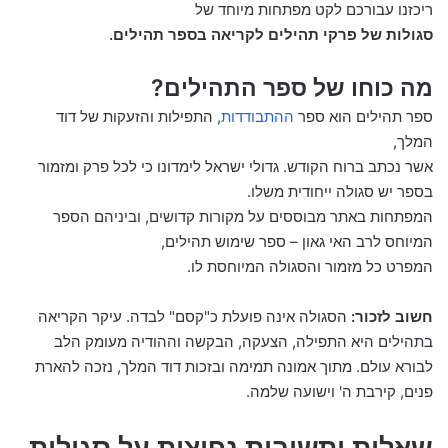
ריכזנו עבורכם לקט מפתחות מיוחד של
סגולות של פרקי תהילים לקריאה בספר תהילים.
מה כוחו של ספר התהילים?
ספר תהילים הוא ספר
ההתבודדות
, התפילות והזעקות של דוד
המלך,
אשר נכתב ברוח הקודש. גדולי ישראל לימדונו כי לכל פרק ומזמור
בספר יש סגולה ייחודית משלו.
המפתחות באתר מבוססים על מקורות קדושים, וביניהם הספר
המיוחס לרב האי גאון – ספר שימוש תהילים,
המפרט כל מזמור והסגולה המיוחסת לו.
חשוב לזכור:
הסגולה אינה פועלת כ"קסם" לבדה. עיקר הקריאה
בתהילים היא התפילה, הצעקה, הבקשה וההודיה מעומק הלב
לבורא עולם. מתוך אמונה תמימה ובזכות דוד המלך, נזכה להארת
פנים, קירבת ה' וישועה שלמה.
שאלות ותשובות נפוצות על סגולות