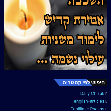
חיפוש לפי קטגוריה
Daily Chizuk
english-articles
Tehillim – Psalms