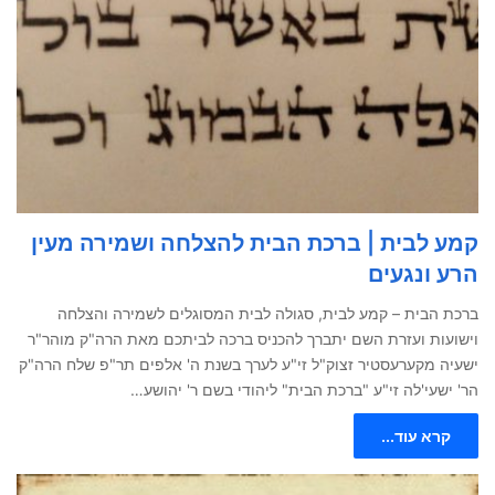
קמע לבית | ברכת הבית להצלחה ושמירה מעין
הרע ונגעים
ברכת הבית – קמע לבית, סגולה לבית המסוגלים לשמירה והצלחה
וישועות ועזרת השם יתברך להכניס ברכה לביתכם מאת הרה"ק מוהר"ר
ישעיה מקערעסטיר זצוק"ל זי"ע לערך בשנת ה' אלפים תר"פ שלח הרה"ק
הר' ישעי'לה זי"ע "ברכת הבית" ליהודי בשם ר' יהושע…
קרא עוד...