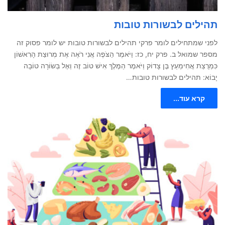
תהילים לבשורות טובות
לפני שמתחילים לומר פרקי תהילים לבשורות טובות יש לומר פסוק זה
מספר שמואל ב. פרק יח, כז: וַיֹּאמֶר הַצֹּפֶה אֲנִי רֹאֶה אֶת מְרוּצַת הָרִאשׁוֹן
כִּמְרֻצַת אֲחִימַעַץ בֶּן צָדוֹק וַיֹּאמֶר הַמֶּלֶךְ אִישׁ טוֹב זֶה וְאֶל בְּשׂוֹרָה טוֹבָה
יָבוֹא: תהילים לבשורות טובות…
קרא עוד...