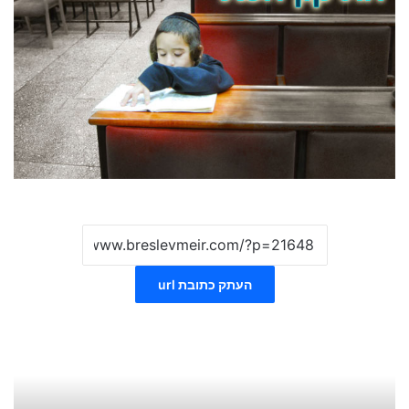
העתק כתובת url