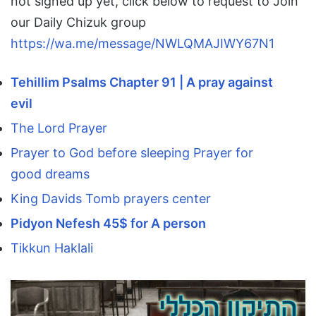
not signed up yet, click below to request to Join
our Daily Chizuk group
https://wa.me/message/NWLQMAJIWY67N1
Tehillim Psalms Chapter 91 | A pray against
evil
The Lord Prayer
Prayer to God before sleeping Prayer for
good dreams
King Davids Tomb prayers center
Pidyon Nefesh 45$ for A person
Tikkun Haklali