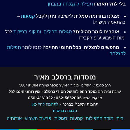
בלי לחץ תאמרו
תפילה להצלחה במבחן
אצלנו בתרומה סמלית לישיבה ניתן לקבל
קמעות
–
בהתאמה אישית!
אוהבים לומר תהילים?
סגולות תהילים,
ותיקוני תפילות
לכל
ימות השבוע ע"פ הקבלה
מחפשים להצליח, בכל תחומי החיים?
כנסו לומר
תפילות
להצלחה
מוסדות ברסלב מאיר
הרב סלנט 7 ירושלים ; מיקוד 95144 מספר עמותה 580481364
ישיבה ובית חם
מוקד התפילות של חסידי ברסלב
ייעוץ רוחני חינם
לכל
מבקשי השם
052-5652005 ; 050-4161022
תרומות יתקבלו בברכה -
לתרומה לחץ כאן
הצהרת נגישות
בית
מוקד התפילות
קמעות וסגולות
פרשת השבוע
אודותינו