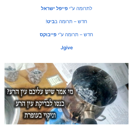
לתרומה ע"י
פייפל ישראל
חדש – תרומה ב
ביט
!
חדש – תרומה ע"י
פייבוקס
Jgive