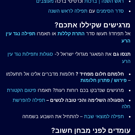
ראש השנה | ברכות
וכרטיסי ברכה
מעוצבים
סדר הסימנים
עם
תפילה לראש השנה
מרגישים שקיללו אתכם?
אל תפחדו! תעשו סדר
התרת קללות
או תאמרו
תפילה נגד עין
הרע
תנסו גם
את המאגר מגדולי ישראל ל-
סגולות ותפילות נגד עין
הרע
חלמתם חלום מפחיד ?
חלומות מדברים אלינו אל תתעלמו
–
פירוש / פתרון חלומות
מרגישים שנדבקו בכם רוחות רעות? תאמרו
פיטום הקטורת
הסגולה השלימה והכי טובה לנשים –
תפילה להפרשת
חלה
תפילה למוצאי שבת
– להתחיל את השבוע בשמחה
עומדים לפני מבחן חשוב?