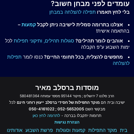
עומדים לפני מבחן חשוב?
בלי לחץ תאמרו
תפילה להצלחה במבחן
אצלנו בתרומה סמלית לישיבה ניתן לקבל
קמעות
–
בהתאמה אישית!
אוהבים לומר תהילים?
סגולות תהילים,
ותיקוני תפילות
לכל
ימות השבוע ע"פ הקבלה
מחפשים להצליח, בכל תחומי החיים?
כנסו לומר
תפילות
להצלחה
מוסדות ברסלב מאיר
הרב סלנט 7 ירושלים ; מיקוד 95144 מספר עמותה 580481364
ישיבה ובית חם
מוקד התפילות של חסידי ברסלב
ייעוץ רוחני חינם
לכל
מבקשי השם
052-5652005 ; 050-4161022
תרומות יתקבלו בברכה -
לתרומה לחץ כאן
הצהרת נגישות
בית
מוקד התפילות
קמעות וסגולות
פרשת השבוע
אודותינו