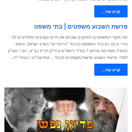
קרא עוד...
פרשת השבוע משפטים | בתי משפט
מה מקור המשפטים והחוקים שבהם אנו חיים וקובעים ומחליטים לנו
בחיי היום יום בתי המשפט כביכול "היהודיים" בארץ ישראל, והאם
התורה מסכימה איתם ? בס"ד ירושלים עיה"ק תו"ת בב"א, יום ו' עש"ק
לסדר פרשת השבוע פרשת משפטים לכבוד… אחדשה"ט ! בעזהי"ת…
קרא עוד...