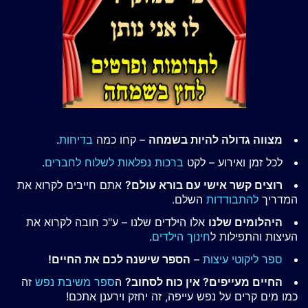
מצווה גדולה להיות בשמחה
– קחו כמה
בדיחות
.
לכל זמן ואירוע – לקט
ברכות נפלאות לשלוח לחברים
.
רוצים קשר אישי עם בורא עולם?
אתם חייבים לקרוא את
המדריך
להתבודדות
השלם.
היהלומים שלנו
אלו הילדים שלנו – ע"כ חובה לקרוא את
העיצות והתפילות ל
חינוך הילדים
.
ספר ליקוטי עיצות
–
הספר שישנה לכם את החיים!
החיים מעייפים? אין כוח לסחוב?
ה
ספר משיבת נפש
זה
כמו מים קרים על נפש עייפה, זה יחזק וירענן אתכם!