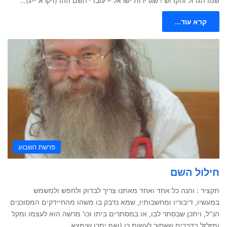
שמו הגדול והקדוש ! שגרירות ישראל – עובדי השם וזהו (ויקרא י-ג)…
קרא עוד...
פרשת השבוע
חילול השם
תקציר : והנה כל אחד ואחד מאתנו צריך לבדוק ולחפש ולמשמש
במעשיו, דיבוריו ומחשבותיו, שמא נדבק בו משהו מהחיידקים המסוכנים
הנ"ל, ויתכן שבסתר לבו, או במסתרים ביתו וכו' מרשה הוא לעצמו ומקל
ומזלזל בדברים שאסור לעשות כן (ואף יתכן שימצא…