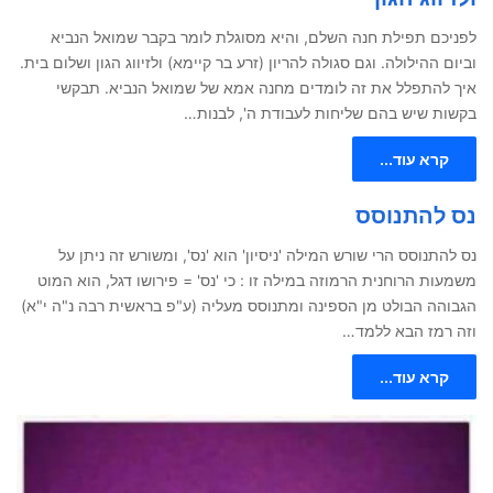
לפניכם תפילת חנה השלם, והיא מסוגלת לומר בקבר שמואל הנביא
וביום ההילולה. וגם סגולה להריון (זרע בר קיימא) ולזיווג הגון ושלום בית.
איך להתפלל את זה לומדים מחנה אמא של שמואל הנביא. תבקשי
בקשות שיש בהם שליחות לעבודת ה', לבנות…
קרא עוד...
נס להתנוסס
נס להתנוסס הרי שורש המילה 'ניסיון' הוא 'נס', ומשורש זה ניתן על
משמעות הרוחנית הרמוזה במילה זו : כי 'נס' = פירושו דגל, הוא המוט
הגבוהה הבולט מן הספינה ומתנוסס מעליה (ע"פ בראשית רבה נ"ה י"א)
וזה רמז הבא ללמד…
קרא עוד...