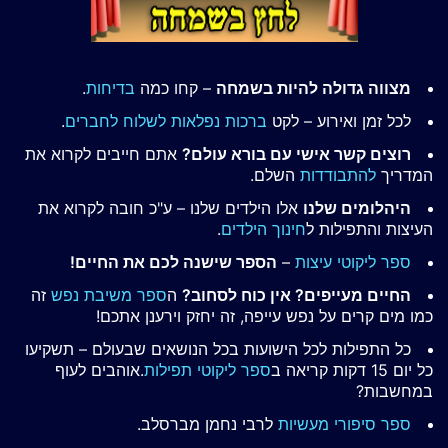
מצווה גדולה להיות בשמחה
– קחו כמה
בדיחות
.
לכל זמן ואירוע – לקט
ברכות נפלאות לשלוח לחברים
.
רוצים קשר אישי עם בורא עולם?
אתם חייבים לקרוא את
המדריך
להתבודדות
השלם.
היהלומים שלנו
אלו הילדים שלנו – ע"כ חובה לקרוא את
העיצות והתפילות ל
חינוך הילדים
.
ספר ליקוטי עיצות
–
הספר שישנה לכם את החיים!
החיים מעייפים? אין כוח לסחוב?
ה
ספר משיבת נפש
זה
כמו מים קרים על נפש עייפה, זה יחזק וירענן אתכם!
כל התפילות לכל הישועות בכל הנושאים שבעולם – תשקיעו
כל יום 15 דקות קריאה ב
ספר ליקוטי תפילות
.אוהבים לעוף
במחשבות?
ספר סיפורי מעשיות
לרבי נחמן מברסלב.