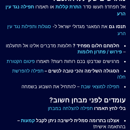
אל תפחדו! תעשו סדר
התרת קללות
או תאמרו
תפילה נגד עין
הרע
תנסו גם
את המאגר מגדולי ישראל ל-
סגולות ותפילות נגד עין
הרע
חלמתם חלום מפחיד ?
חלומות מדברים אלינו אל תתעלמו
–
פירוש / פתרון חלומות
מרגישים שנדבקו בכם רוחות רעות? תאמרו
פיטום הקטורת
הסגולה השלימה והכי טובה לנשים –
תפילה להפרשת
חלה
תפילה למוצאי שבת
– להתחיל את השבוע בשמחה
עומדים לפני מבחן חשוב?
בלי לחץ תאמרו
תפילה להצלחה במבחן
אצלנו בתרומה סמלית לישיבה ניתן לקבל
קמעות
–
בהתאמה אישית!