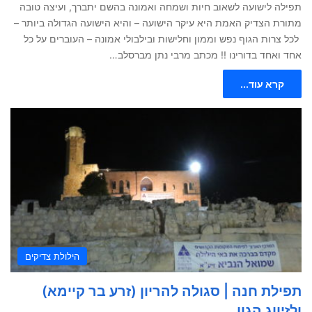
תפילה לישועה לשאוב חיות ושמחה ואמונה בהשם יתברך, ועיצה טובה
מתורת הצדיק האמת היא עיקר הישועה – והיא הישועה הגדולה ביותר –
לכל צרות הגוף נפש וממון וחלישות ובילבולי אמונה – העוברים על כל
אחד ואחד בדורינו !! מכתב מרבי נתן מברסלב…
קרא עוד...
הילולת צדיקים
תפילת חנה | סגולה להריון (זרע בר קיימא)
ולזיווג הגון