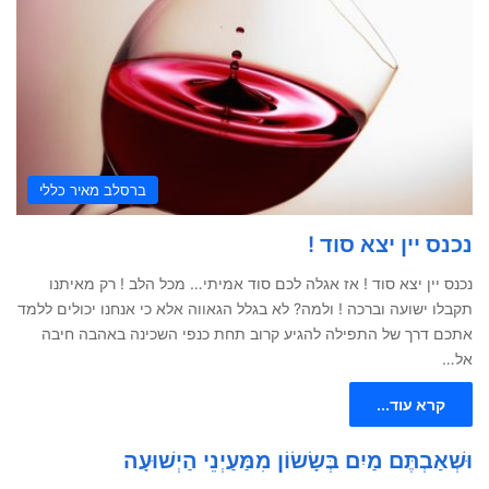
ברסלב מאיר כללי
נכנס יין יצא סוד !
נכנס יין יצא סוד ! אז אגלה לכם סוד אמיתי… מכל הלב ! רק מאיתנו
תקבלו ישועה וברכה ! ולמה? לא בגלל הגאווה אלא כי אנחנו יכולים ללמד
אתכם דרך של התפילה להגיע קרוב תחת כנפי השכינה באהבה חיבה
אל…
קרא עוד...
וּשְׁאַבְתֶּם מַיִם בְּשָׂשׂוֹן מִמַּעַיְנֵי הַיְשׁוּעָה