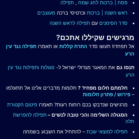
פסח | ברכות
לחג שמח
,
תפילה
ראש השנה | ברכות
וכרטיסי ברכה
מעוצבים
סדר הסימנים
עם
תפילה לראש השנה
מרגישים שקיללו אתכם?
אל תפחדו! תעשו סדר
התרת קללות
או תאמרו
תפילה נגד עין
הרע
תנסו גם
את המאגר מגדולי ישראל ל-
סגולות ותפילות נגד עין
הרע
חלמתם חלום מפחיד ?
חלומות מדברים אלינו אל תתעלמו
–
פירוש / פתרון חלומות
מרגישים שנדבקו בכם רוחות רעות? תאמרו
פיטום הקטורת
הסגולה השלימה והכי טובה לנשים –
תפילה להפרשת
חלה
תפילה למוצאי שבת
– להתחיל את השבוע בשמחה