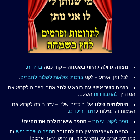
מצווה גדולה להיות בשמחה
– קחו כמה
בדיחות
.
לכל זמן ואירוע – לקט
ברכות נפלאות לשלוח לחברים
.
רוצים קשר אישי עם בורא עולם?
אתם חייבים לקרוא את
המדריך
להתבודדות
השלם.
היהלומים שלנו
אלו הילדים שלנו – ע"כ חובה לקרוא את
העיצות והתפילות ל
חינוך הילדים
.
ספר ליקוטי עיצות
–
הספר שישנה לכם את החיים!
החיים מעייפים? אין כוח לסחוב?
ה
ספר משיבת נפש
זה
כמו מים קרים על נפש עייפה, זה יחזק וירענן אתכם!