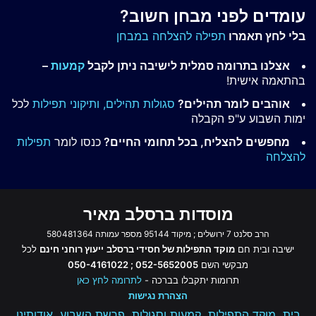
עומדים לפני מבחן חשוב?
בלי לחץ תאמרו
תפילה להצלחה במבחן
אצלנו בתרומה סמלית לישיבה ניתן לקבל
קמעות
–
בהתאמה אישית!
אוהבים לומר תהילים?
סגולות תהילים,
ותיקוני תפילות
לכל
ימות השבוע ע"פ הקבלה
מחפשים להצליח, בכל תחומי החיים?
כנסו לומר
תפילות
להצלחה
מוסדות ברסלב מאיר
הרב סלנט 7 ירושלים ; מיקוד 95144 מספר עמותה 580481364
ישיבה ובית חם
מוקד התפילות של חסידי ברסלב
ייעוץ רוחני חינם
לכל
מבקשי השם
052-5652005 ; 050-4161022
תרומות יתקבלו בברכה -
לתרומה לחץ כאן
הצהרת נגישות
בית
מוקד התפילות
קמעות וסגולות
פרשת השבוע
אודותינו