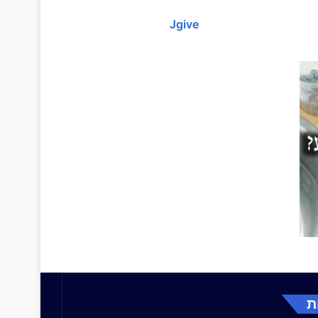
Jgive
ת