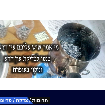
תרומות / צדקה / פדיונו