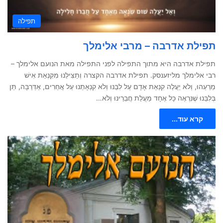
תפילה
תפילת אדרבה – מרבי אלימלך
תפילת אדרבה היא מתוך התפילה לפני התפילה מאת הנועם אלימלך –
רבי אלימלך מליזענסק. תפילת אדרבה הקצרה וְתַצִּילֵנוּ מִקִּנְאַת אִישׁ
מֵרֵעֵהוּ, וְלֹא יַעֲלֶה קִנְאַת אָדָם עַל לִבֵּנוּ וְלֹא קִנְאָתֵנוּ עַל אֲחֵרִים, אַדְּרַבָּה, תֵּן
בְּלִבֵּנוּ שֶׁנִּרְאֶה כָּל אֶחָד מַעֲלַת חֲבֵרֵינוּ וְלֹא…
קרא עוד...