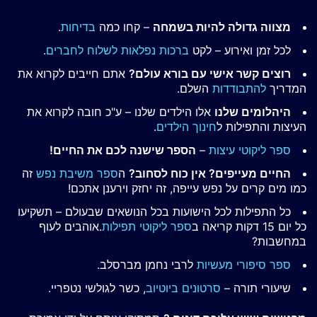
מצווה גדולה להיות בשמחה
– קחו כמה
בדיחות
.
לכל זמן ואירוע – לקט
ברכות נפלאות לשלוח לחברים
.
רוצים קשר אישי עם בורא עולם?
אתם חייבים לקרוא את
המדריך
להתבודדות
השלם.
היהלומים שלנו
אלו הילדים שלנו – ע"כ חובה לקרוא את
העיצות והתפילות ל
חינוך הילדים
.
ספר ליקוטי עיצות
–
הספר שישנה לכם את החיים!
החיים מעייפים? אין כוח לסחוב?
ה
ספר משיבת נפש
זה
כמו מים קרים על נפש עייפה, זה יחזק וירענן אתכם!
כל התפילות לכל הישועות בכל הנושאים שבעולם – תשקיעו
כל יום 15 דקות קריאה ב
ספר ליקוטי תפילות
.אוהבים לעוף
במחשבות?
ספר סיפורי מעשיות
לרבי נחמן מברסלב.
שיעורי תורה –
סרטונים ביוטיוב
, כשר לגולשי נטפריי.