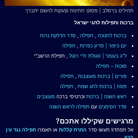
תהילים ברסלב | פסוקי תחינות וצעקות להשם יתברך
ברכות ותפילות לחגי ישראל
ברכות לחנוכה
,
תפילה
,
סדר הדלקת נרות
יום כיפור | פדיון כפרות
,
תפילה
ל"ג בעומר | סגולת ח"י רוטל
, תפילת הרשב"י
סוכות – תפילה
פורים | ברכות מעוצבות
,
תפילה
פסח | ברכות
לחג שמח
,
תפילה
ראש השנה | ברכות
וכרטיסי ברכה
מעוצבים
סדר הסימנים
עם
תפילה לראש השנה
מרגישים שקיללו אתכם?
אל תפחדו! תעשו סדר
התרת קללות
או תאמרו
תפילה נגד עין
הרע