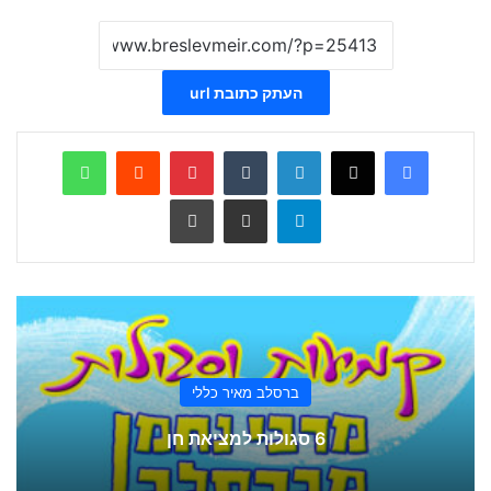
העתק כתובת url
WhatsApp
Reddit
Pinterest
Tumblr
LinkedIn
X
Facebook
Telegram
שתף ע
הדפס
ברסלב מאיר כללי
6 סגולות למציאת חן