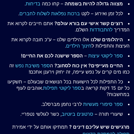
מצווה גדולה להיות בשמחה
– קחו כמה
בדיחות
.
לכל זמן ואירוע – לקט
ברכות נפלאות לשלוח לחברים
.
רוצים קשר אישי עם בורא עולם?
אתם חייבים לקרוא את
המדריך
להתבודדות
השלם.
היהלומים שלנו
אלו הילדים שלנו – ע"כ חובה לקרוא את
העיצות והתפילות ל
חינוך הילדים
.
ספר ליקוטי עיצות
–
הספר שישנה לכם את החיים!
החיים מעייפים? אין כוח לסחוב?
ה
ספר משיבת נפש
זה
כמו מים קרים על נפש עייפה, זה יחזק וירענן אתכם!
כל התפילות לכל הישועות בכל הנושאים שבעולם – תשקיעו
כל יום 15 דקות קריאה ב
ספר ליקוטי תפילות
.אוהבים לעוף
במחשבות?
ספר סיפורי מעשיות
לרבי נחמן מברסלב.
שיעורי תורה –
סרטונים ביוטיוב
, כשר לגולשי נטפריי.
מרגישים שיש עליכם דינים ?
תמתיקו אותם על ידי אמירת
תפילה להמתקת הדינים
.