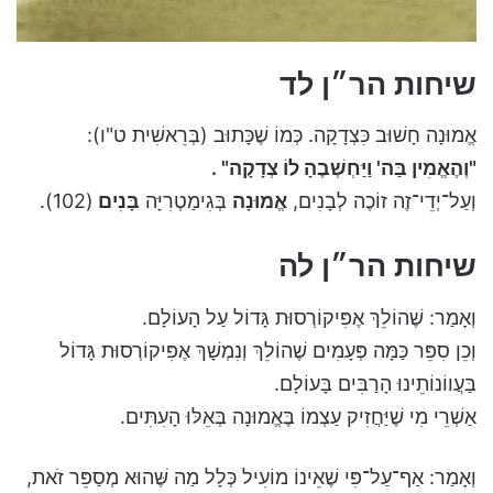
שיחות הר״ן לד
אֱמוּנָה חָשׁוּב כִּצְדָקָה. כְּמוֹ שֶׁכָּתוּב (בְּרֵאשִׁית ט"ו):
"וְהֶאֱמִין בַּה' וַיַּחְשְׁבֶהָ לוֹ צְדָקָה" .
וְעַל־יְדֵי־זֶה זוֹכֶה לְבָנִים,
אֱמוּנָה
בְּגִימַטְרִיָּה
בָּנִים
(102).
שיחות הר״ן לה
וְאָמַר: שֶׁהוֹלֵךְ אֶפִּיקוֹרְסוּת גָּדוֹל עַל הָעוֹלָם.
וְכֵן סִפֵּר כַּמָּה פְּעָמִים שֶׁהוֹלֵךְ וְנִמְשָׁךְ אֶפִּיקוֹרְסוּת גָּדוֹל
בַּעֲווֹנוֹתֵינוּ הָרַבִּים בָּעוֹלָם.
אַשְׁרֵי מִי שֶׁיַּחֲזִיק עַצְמוֹ בֶּאֱמוּנָה בְּאֵלּוּ הָעִתִּים.
וְאָמַר: אַף־עַל־פִּי שֶׁאֵינוֹ מוֹעִיל כְּלָל מַה שֶּׁהוּא מְסַפֵּר זֹאת,