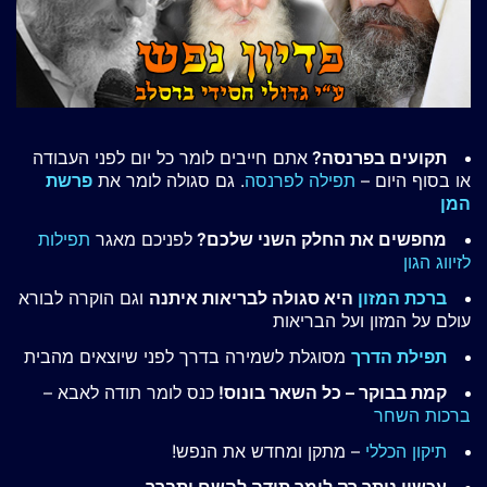
תקועים בפרנסה?
אתם חייבים לומר כל יום לפני העבודה
או בסוף היום –
תפילה לפרנסה
. גם סגולה לומר את
פרשת
המן
מחפשים את החלק השני שלכם?
לפניכם מאגר
תפילות
לזיווג הגון
ברכת המזון
היא סגולה לבריאות איתנה
וגם הוקרה לבורא
עולם על המזון ועל הבריאות
תפילת הדרך
מסוגלת לשמירה בדרך לפני שיוצאים מהבית
קמת בבוקר – כל השאר בונוס!
כנס לומר תודה לאבא –
ברכות השחר
תיקון הכללי
– מתקן ומחדש את הנפש!
עכשיו נותר רק לומר תודה להשם יתברך