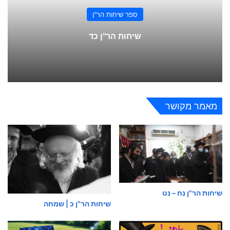
ספר שיחות הר"ן
שיחות הר"ן כד
מאמר מקושר
שיחות הר"ן נח – נט
שיחות הר"ן כ | שמחה