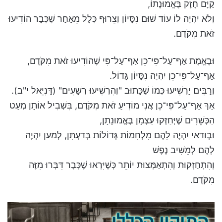
קַיָּם חָזָק בֶּאֱמוּנָתוֹ,
וְלֹא יִהְיֶה לוֹ עוֹד שׁוּם נִסָּיוֹן וְצֵרוּף כְּלָל מֵאַחַר שֶׁכְּבָר הוֹדִיעוּ
זֹאת מִקֹּדֶם.
וּבֶאֱמֶת אַף־עַל־פִּי־כֵן אַף־עַל־פִּי שֶׁהוֹדִיעוּ זֹאת מִקֹּדֶם,
אַף־עַל־פִּי־כֵן יִהְיֶה נִסָּיוֹן גָּדוֹל.
וְרַבִּים יַרְשִׁיעוּ כְּמוֹ שֶׁכָּתוּב "וְהִרְשִׁיעוּ רְשָׁעִים" (דָּנִיֵּאל י"ב).
אַךְ אַף־עַל־פִּי־כֵן אֲנִי מוֹדִיעַ זֹאת מִקֹּדֶם, בִּשְׁבִיל אוֹתָן מְעַט
הַכְּשֵׁרִים שֶׁיְּחַזְּקוּ עַצְמָן בֶּאֱמוּנָתָן,
וּבְוַדַּאי יִהְיֶה לָהֶם מִלְחָמוֹת גְּדוֹלוֹת בְּדַעְתָּן, לְמַעַן יִהְיֶה
לָהֶם לְמֵשִׁיב נֶפֶשׁ
וְהִתְחַזְּקוּת וְהִתְאַמְּצוּת יוֹתֵר כְּשֶׁיִּרְאוּ שֶׁכְּבָר דִּבְּרוּ מִזֶּה
מִקֹּדֶם.