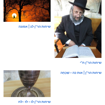
שיחות הר"ן לג | אמונה
שיחות הר"ן ח"י
שיחות הר"ן | אות כה – שִּׁכְחָה
שיחות הר"ן לו – לז -לח