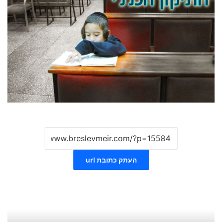
העתק כתובת url