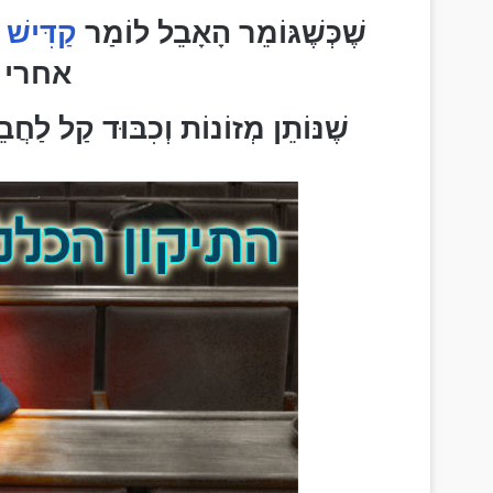
שֶׁכְּשֶׁגּוֹמֵר הָאָבֵל לוֹמַר
קַדִּישׁ
ע
אחרי 
שֶׁנּוֹתֵן מְזוֹנוֹת וְכִבּוּד קַל לַחֲבֵ