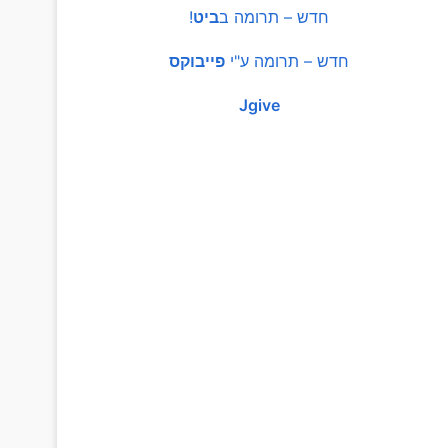
חדש – תרומה ב
ביט
!
חדש – תרומה ע"י
פייבוקס
Jgive