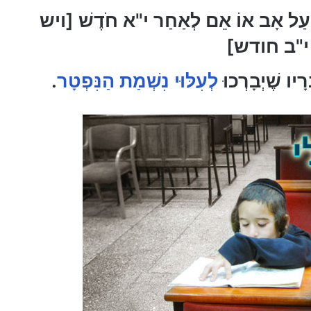
ַל אָב אוֹ אֵם לְאַחַר י"א חֹדֶשׁ [ויש
י"ב חודש]
רָיו שֶׁיְבָרְכוּ
לְעִלּוּי נִשְׁמַת הַנִּפְטָר
.