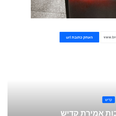
העתק כתובת url
 את הבא
קדיש
ות אמירת קדיש