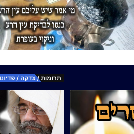
תרומות / צדקה / פדיונו