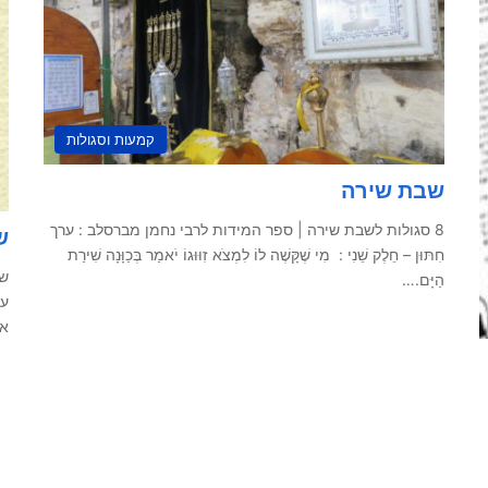
קמעות וסגולות
שבת שירה
8 סגולות לשבת שירה | ספר המידות לרבי נחמן מברסלב : ערך
ש
חִתּוּן – חֵלֶק שֵׁנִי : מִי שֶׁקָּשֶׁה לוֹ לִמְצֹא זִוּוּגוֹ יֹאמַר בְּכַוָּנָה שִׁירַת
שא
הַיָּם.…
עד
א