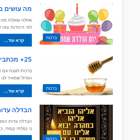
מה עושים בי
אחלה שאלה! מה עו
לפי היהדות ומה 
ברכות
קרא עוד...
25+ מכתבי תודה לגננת ברכות לגננת
ברכות לגננת עם א
הגדול שמאיר לנו 
ברכות
קרא עוד...
הבדלה עדות
הבדלה עדות המזרח: רִאשׁו
כִּי נָפַלְתִּי קַמְתִּי, כ
ברכות