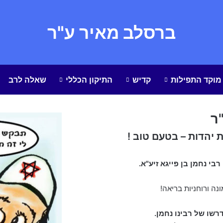
ברסלב מאיר ע"ר
מוקד התפילות
קדיש
התיקון הכללי
שאלה לרב
ר
יהדות – בטעם טוב !
רבי נחמן בן פייגא זיע"א.
נה ורוחניות בריאה!
רשו של רבינו נחמן.