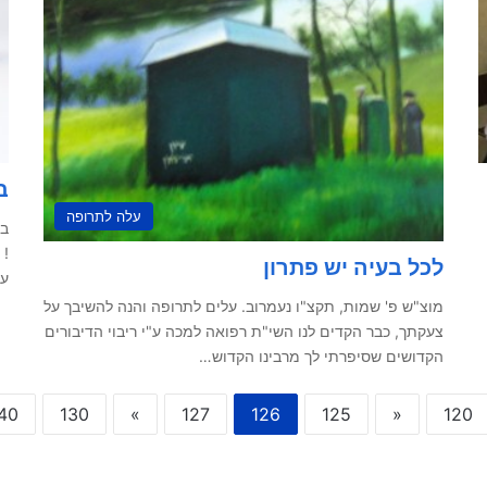
ב
עלה לתרופה
בד
לכל בעיה יש פתרון
ע
מוצ"ש פ' שמות, תקצ"ו נעמרוב. עלים לתרופה והנה להשיבך על
צעקתך, כבר הקדים לנו השי"ת רפואה למכה ע"י ריבוי הדיבורים
הקדושים שסיפרתי לך מרבינו הקדוש…
40
130
»
127
126
125
«
120