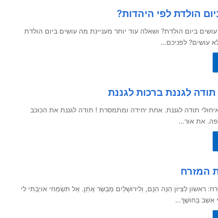
ום הולדת לפי היהדות?
שים ביום הולדת? ושאלה עוד יותר מעניינת מה עושים ביום הולדת
לא עושים? לפניכם…
יחולי תודה לגננת. אחת יחידה ומתמסרת ! תודה לגננת את הכוכב
פה. את אור…
 המזרח
ֹן לְצִיּוֹן הִנֵּה הִנָּם, וְלִירוּשָׁלַיִם מְבַשֵּׂר אֶתֵּן. אַל תִּשְׂמְחִי אוֹיַבְתִּי לִי
ִּי אֵשֵׁב בַּחוֹשֶׁךְ…