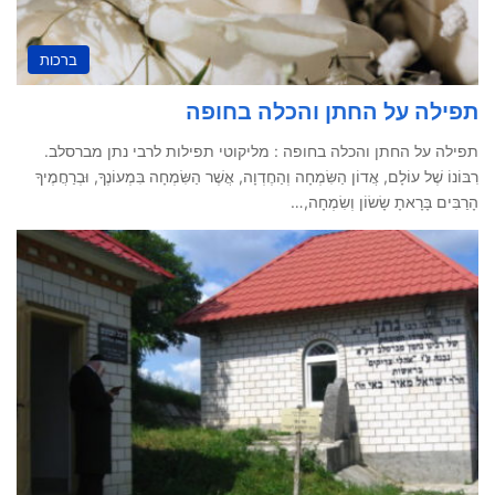
ברכות
תפילה על החתן והכלה בחופה
תפילה על החתן והכלה בחופה : מליקוטי תפילות לרבי נתן מברסלב.
רִבּוֹנוֹ שֶׁל עוֹלָם, אֲדוֹן הַשִּׂמְחָה וְהַחֶדְוָה, אֲשֶׁר הַשִּׂמְחָה בִּמְעוֹנֶךָ, וּבְרַחֲמֶיךָ
הָרַבִּים בָּרָאתָ שָׂשׂוֹן וְשִׂמְחָה,…