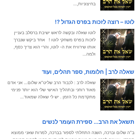
בחיצוניות,…
לוטו – רוצה לזכות בפרס הגדול ?!
לוטו שאלה ובקשה לראש ישיבת ברסלב בעניין
לזכות בפרס משחקי לוטו ! אחד ביקש שנברך
אותו שירוויח את ה- לוטו, והרי הוא צריך כסף,
ולמה…
שאלה לרב | חלומות, ספר תהלים, ועוד
שאלה לרב : לכבוד הרב שליט"א שלום… אני אדם
מאוד רוחני ובתהליך האישי שלי הוא יותר פנימי
מתקדמת כל הזמן . יש לי שאלה שמאוד…
תשאל את הרב… ספירת העומר לנשים
ב"ה שלום וברכה, השנה התחלתי לספור בברכה, למרות שאני ממוצא