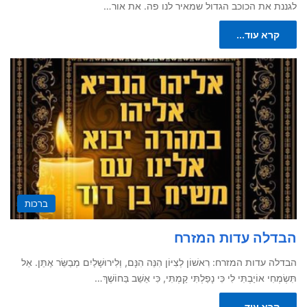
לגננת את הכוכב הגדול שמאיר לנו פה. את אור…
קרא עוד...
ברכות
הבדלה עדות המזרח
הבדלה עדות המזרח: רִאשׁוֹן לְצִיּוֹן הִנֵּה הִנָּם, וְלִירוּשָׁלַיִם מְבַשֵּׂר אֶתֵּן. אַל
תִּשְׂמְחִי אוֹיַבְתִּי לִי כִּי נָפַלְתִּי קַמְתִּי, כִּי אֵשֵׁב בַּחוֹשֶׁךְ…
קרא עוד...