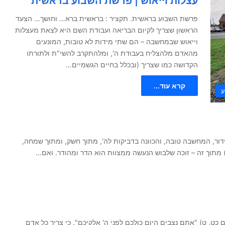
עצלות וייאוש | פרשת השבוע בראשית
פרשת השבוע בראשית. תקציר : בראשית ברא… וחושך… הצעד
הראשון שצריך לקיום הבריאה ועבודת השם היא לצאת מעצלות
וייאוש שבמחשבה – הם שתי מידות לא טובות, המונעים
מהאדם מלהצליח בעבודת ה', ומלהתקרב להשי"ת ולתורתו
הקדושה כמו שצריך (ובכלל בחיים הגשמיים…
קרא עוד...
ע
דור, המחשבה טובה, והכוונה בדביקות לה', מתוך חשק, ומתוך שמחה,
') מתוך זה – זוכה שלבוש הנעשה ממצוות הוא הדר ומהודר. ואם…
ט, ט) "אתם נצבים היום כולכם לפני ה' אלקיכם". כי צריך כל אדם