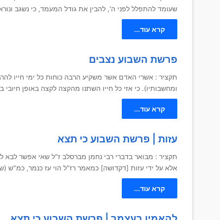
שעומד להתפלל לפני ה', להבין את גודל המעמד, כי נשגב ונורא
קרא עוד...
פרשת השבוע נצבים
תקציר : אשרי האדם אשר משקיע הרבה כוחות כל ימי חייו להר
ומחשבותיו). כי אזי כל חייו השתנו מהקצה לקצה באופן חיובי בי
קרא עוד...
עזות | פרשת השבוע כי תצא
תקציר : מבואר בדברי רבי נחמן מברסלב ז"ל שאי אפשר לבא ל
אלא על ידי עזות [דקדושה] כמאמר רז"ל הוי עז כנמר, כמ"ש (ש
קרא עוד...
להאמין בעצמך | פרשת השבוע כי תצא