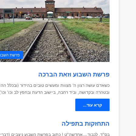
פרשת השבו
פרשת השבוע וזאת הברכה
כשאדם עושה רצון ה' מצוות ומעשים טובים בהידור (ובכלל ההי
ובטהרה ובקדושה, וביד רחבה, ביישוב הדעת ובחפץ לב וכו' וכו
קרא עוד...
התחזקות בתפילה
בס"ד, לכבוד….אחדשה"ט ! כתוב בפרשת השבוע ניצבים (דברים כ