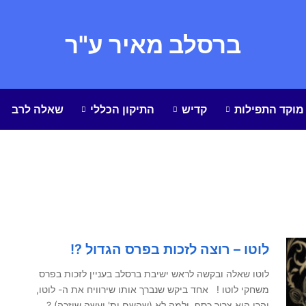
ברסלב מאיר ע"ר
מוקד התפילות
קדיש
התיקון הכללי
שאלה לרב
לוטו – רוצה לזכות בפרס הגדול ?!
לוטו שאלה ובקשה לראש ישיבת ברסלב בעניין לזכות בפרס
משחקי לוטו ! אחד ביקש שנברך אותו שירוויח את ה- לוטו,
והרי הוא צריך כסף, ולמה לא (שהשם ית' יעשה שיזכה) ?