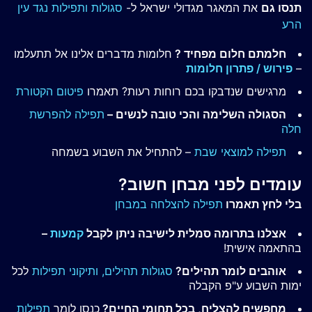
תנסו גם
את המאגר מגדולי ישראל ל-
סגולות ותפילות נגד עין
הרע
חלמתם חלום מפחיד ?
חלומות מדברים אלינו אל תתעלמו
–
פירוש / פתרון חלומות
מרגישים שנדבקו בכם רוחות רעות? תאמרו
פיטום הקטורת
הסגולה השלימה והכי טובה לנשים –
תפילה להפרשת
חלה
תפילה למוצאי שבת
– להתחיל את השבוע בשמחה
עומדים לפני מבחן חשוב?
בלי לחץ תאמרו
תפילה להצלחה במבחן
אצלנו בתרומה סמלית לישיבה ניתן לקבל
קמעות
–
בהתאמה אישית!
אוהבים לומר תהילים?
סגולות תהילים,
ותיקוני תפילות
לכל
ימות השבוע ע"פ הקבלה
מחפשים להצליח, בכל תחומי החיים?
כנסו לומר
תפילות