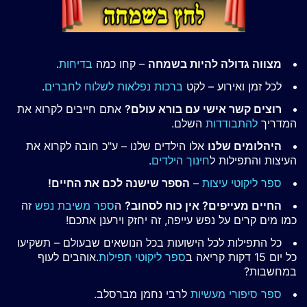
מצווה גדולה להיות בשמחה
– קחו כמה
בדיחות
.
לכל זמן ואירוע – לקט
ברכות נפלאות לשלוח לחברים
.
רוצים קשר אישי עם בורא עולם?
אתם חייבים לקרוא את
המדריך
להתבודדות
השלם.
היהלומים שלנו
אלו הילדים שלנו – ע"כ חובה לקרוא את
העיצות והתפילות ל
חינוך הילדים
.
ספר ליקוטי עיצות
–
הספר שישנה לכם את החיים!
החיים מעייפים? אין כוח לסחוב?
ה
ספר משיבת נפש
זה
כמו מים קרים על נפש עייפה, זה יחזק וירענן אתכם!
כל התפילות לכל הישועות בכל הנושאים שבעולם – תשקיעו
כל יום 15 דקות קריאה ב
ספר ליקוטי תפילות
.אוהבים לעוף
במחשבות?
ספר סיפורי מעשיות
לרבי נחמן מברסלב.