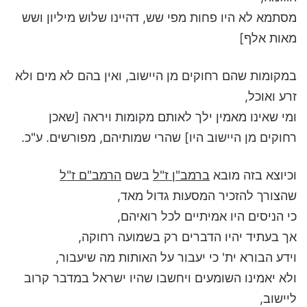
מסתמא לא היו פחות מפי שש, דהיינו שלוש מיליון ושש
מאות אלף]
במקומות שהם רחוקים מן היישוב, ואין בהם לא מים ולא
זרע ואוכל,
ומי שאינו מאמין ילך לאותם מקומות ויראה [שאכן
רחוקים מן היישוב היו] שהרי שמותיהם, מפורשים. ע"כ.
וכיוצא בזה מובא
ברמב"ן ז"ל
בשם
הרמב"ם ז"ל
שהצורך להזכיר המסעות גדול מאד,
כי הניסים היו אמיתיים לכל רואיהם,
אך בעתיד יהיו הדברים רק בשמועה רחוקה,
וידע הבורא ית' כי יעבור על האותות מה שיעבור,
ולא יאמינו השומעים ויחשבו שהיו ישראל במדבר קרוב
ליישוב,