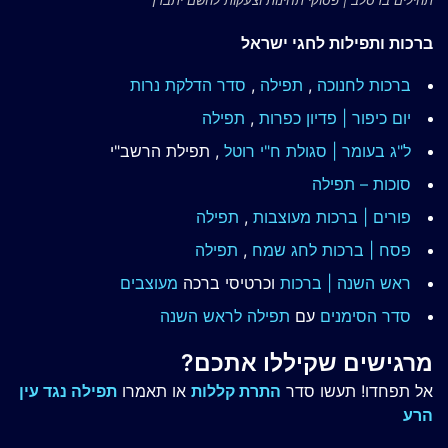
תהילים ברסלב | פסוקי תחינות וצעקות להשם יתברך
ברכות ותפילות לחגי ישראל
ברכות לחנוכה
,
תפילה
,
סדר הדלקת נרות
יום כיפור | פדיון כפרות
,
תפילה
ל"ג בעומר | סגולת ח"י רוטל
, תפילת הרשב"י
סוכות – תפילה
פורים | ברכות מעוצבות
,
תפילה
פסח | ברכות
לחג שמח
,
תפילה
ראש השנה | ברכות
וכרטיסי ברכה
מעוצבים
סדר הסימנים
עם
תפילה לראש השנה
מרגישים שקיללו אתכם?
אל תפחדו! תעשו סדר
התרת קללות
או תאמרו
תפילה נגד עין
הרע