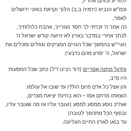
להודיע זכותם אחריו,
וכמ"ש הנביא (ירמיה ב,ב) הלוך וקראת באזני ירושלים
לאמר,
כה אמר ה' זכרתי לך חסד נעורייך, אהבת כלולותיך,
לכתך אחרי במדבר בארץ לא זרועה קודש ישראל ה'
(ועיי"ש בהמשך שכל הגויים המציקים וגוזלים ומכלים את
ישראל, ה' יפרע מהם כדבעי).
והדגל מחנה אפריים
(דוד רבינו ז"ל) כתב שכל המסעות
היו מ"ב,
והן אצל כל אדם מיום הולדו עד שובו אל עולמו:
הוצאתו מרחם אמו – הוא בחינת יציאת מצרים,
ואח"כ נוסע ממסע למסע (ועובר עליו אז מה שעובר עליו,
ובסוף הכל מתהפך לטובה)
עד בואו לארץ החיים העליונה.