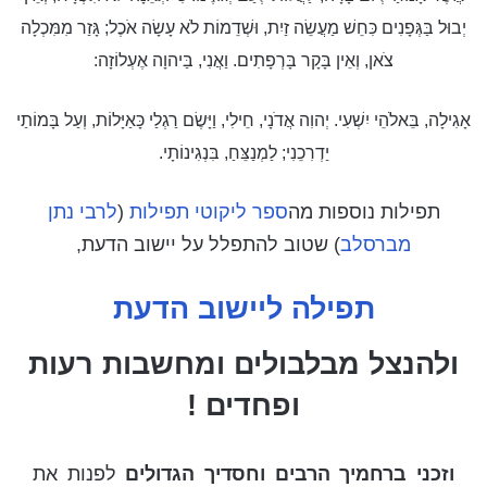
יְבוּל בַּגְּפָנִים כִּחֵשׁ מַעֲשֵׂה זַיִת, וּשְׁדֵמוֹת לֹא עָשָׂה אֹכֶל; גָּזַר מִמִּכְלָה
צֹאן, וְאֵין בָּקָר בָּרְפָתִים. וַאֲנִי, בַּיהוָה אֶעְלוֹזָה:
אָגִילָה, בֵּאלֹהֵי יִשְׁעִי. יְהוִה אֲדֹנָי, חֵילִי, וַיָּשֶׂם רַגְלַי כָּאַיָּלוֹת, וְעַל בָּמוֹתַי
יַדְרִכֵנִי; לַמְנַצֵּחַ, בִּנְגִינוֹתָי.
תפילות נוספות מה
ספר ליקוטי תפילות
(
לרבי נתן
מברסלב
) שטוב להתפלל על יישוב הדעת,
תפילה ליישוב הדעת
ולהנצל מבלבולים ומחשבות רעות
ופחדים !
וזכני ברחמיך הרבים וחסדיך הגדולים
לפנות את