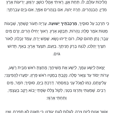
הֲלִיכוֹת עוֹלָם, לוֹ. תַּחַת אָוֶן, רָאִיתִי אָהֳלֵי כוּשָׁן; יִרְגְּזוּן, יְרִיעוֹת אֶרֶץ
מִדְיָן. הֲבִנְהָרִים, חָרָה יְהוָה, אִם בַּנְּהָרִים אַפֶּךָ, אִם-בַּיָּם עֶבְרָתֶךָ:
כִּי תִרְכַּב עַל סוּסֶיךָ,
מַרְכְּבֹתֶיךָ יְשׁוּעָה.
עֶרְיָה תֵעוֹר קַשְׁתֶּךָ, שְׁבֻעוֹת
מַטּוֹת אֹמֶר סֶלָה; נְהָרוֹת, תְּבַקַּע אָרֶץ. רָאוּךָ יָחִילוּ הָרִים, זֶרֶם מַיִם
עָבָר; נָתַן תְּהוֹם קוֹלוֹ, רוֹם יָדֵיהוּ נָשָׂא. שֶׁמֶשׁ יָרֵחַ, עָמַד זְבֻלָה; לְאוֹר
חִצֶּיךָ יְהַלֵּכוּ, לְנֹגַהּ בְּרַק חֲנִיתֶךָ. בְּזַעַם, תִּצְעַד אָרֶץ; בְּאַף, תָּדוּשׁ
גּוֹיִם.
יָצָאתָ לְיֵשַׁע עַמֶּךָ, לְיֵשַׁע אֶת מְשִׁיחֶךָ; מָחַצְתָּ רֹּאשׁ מִבֵּית רָשָׁע,
עָרוֹת יְסוֹד עַד צַוָּאר סֶלָה. נָקַבְתָּ בְמַטָּיו רֹאשׁ פְּרָזָו, יִסְעֲרוּ לַהֲפִיצֵנִי;
עֲלִיצֻתָם, כְּמוֹ לֶאֱכֹל עָנִי בַּמִּסְתָּר. דָּרַכְתָּ בַיָּם, סוּסֶיךָ; חֹמֶר, מַיִם
רַבִּים. שָׁמַעְתִּי וַתִּרְגַּז בִּטְנִי, לְקוֹל צָלְלוּ שְׂפָתַי יָבוֹא רָקָב בַּעֲצָמַי,
וְתַחְתַּי אֶרְגָּז:
אֲשֶׁר אָנוּחַ לְיוֹם צָרָה, לַעֲלוֹת לְעַם יְגוּדֶנּוּ. כִּי תְאֵנָה לֹא תִפְרָח, וְאֵין