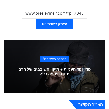
העתק כתובת url
ברסלב מאיר כללי
פדיון פד תעניות + תיקון השובבים של הרב
יהודה פתייה זצ"ל
מאמר מקושר