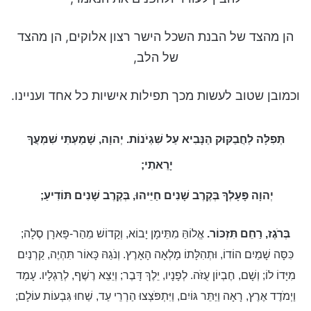
הן מהצד של הבנת השכל הישר רצון אלוקים, הן מהצד
של הלב,
וכמובן שטוב לעשות מכך תפילות אישיות כל אחד ועניינו.
תְּפִלָּה לַחֲבַקּוּק הַנָּבִיא עַל שִׁגְיֹנוֹת. יְהוָה, שָׁמַעְתִּי שִׁמְעֲךָ
יָרֵאתִי;
יְהוָה פָּעָלְךָ בְּקֶרֶב שָׁנִים חַיֵּיהוּ, בְּקֶרֶב שָׁנִים תּוֹדִיעַ;
בְּרֹגֶז, רַחֵם תִּזְכּוֹר.
אֱלוֹהַּ מִתֵּימָן יָבוֹא, וְקָדוֹשׁ מֵהַר-פָּארָן סֶלָה;
כִּסָּה שָׁמַיִם הוֹדוֹ, וּתְהִלָּתוֹ מָלְאָה הָאָרֶץ. וְנֹגַהּ כָּאוֹר תִּהְיֶה, קַרְנַיִם
מִיָּדוֹ לוֹ; וְשָׁם, חֶבְיוֹן עֻזֹּה. לְפָנָיו, יֵלֶךְ דָּבֶר; וְיֵצֵא רֶשֶׁף, לְרַגְלָיו. עָמַד
וַיְמֹדֶד אֶרֶץ, רָאָה וַיַּתֵּר גּוֹיִם, וַיִּתְפֹּצְצוּ הַרְרֵי עַד, שַׁחוּ גִּבְעוֹת עוֹלָם;