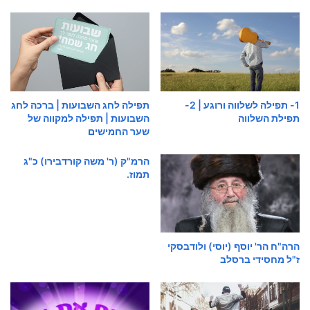
1- תפילה לשלווה ורוגע | 2-
תפילה לחג השבועות | ברכה לחג
תפילת השלווה
השבועות | תפילה למקווה של
שער החמישים
הרמ"ק (ר' משה קורדבירו) כ"ג
תמוז.
הרה"ח הר' יוסף (יוסי) ולודבסקי
ז"ל מחסידי ברסלב