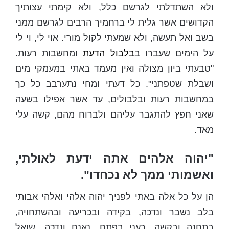
ולא השתדלתי לגרשם כלל, ולא קימתי עצותיך
הקדושים אשר גלית לי ברחמיך הרבים לגרשם ממני
בשב ואל תעשה, ולא שמעתי לקול מורי. אוי לי, וי לי
על הימים שעברו ב
בלבול הדעת
ומחשבות רעות.
"טבעתי ביון מצולה ואין מעמד באתי במעמקי מים
ושבלת שטפתני". כל דעתי ומחי נתערבב כל כך
במחשבות רעות ובלבולים, עד אשר אפילו בשעה
שאני חפץ להתגבר עליהם ולברוח מהם, קשה עלי
מאד.
"יהוה אלהים אתה ידעת לאולתי,
ואשמותי ממך לא נכחדו".
הן על כל אלה באתי לפניך יהוה אלהי ואלהי אבותי
בלב נשבר ונדכה, בקידה ובכריעה ובהשתחויה,
בתחנה ובקשה, כעני בפתח, נאנח ונדכה, שואל