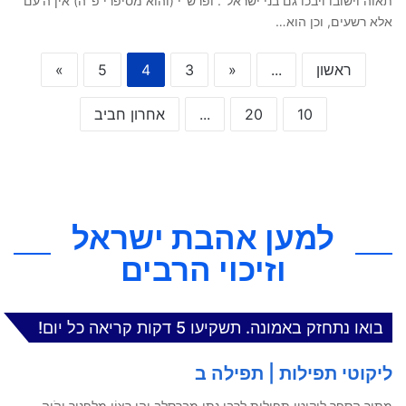
תאוה וישובו ויבכו גם בני ישראל". ופרש"י (והוא מסיפרי פ"ה) אין ה'עם'
אלא רשעים, וכן הוא…
ראשון
...
«
3
4
5
»
10
20
...
אחרון חביב
למען אהבת ישראל
וזיכוי הרבים
בואו נתחזק באמונה. תשקיעו 5 דקות קריאה כל יום!
ליקוטי תפילות | תפילה ב
מתוך הספר ליקוטי תפילות לרבי נתן מברסלב יְהִי רָצוֹן מִלְּפָנֶיךָ יְהֹוָה