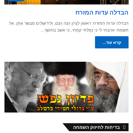
הבדלה עדות המזרח
הבדלה עדות המזרח: רִאשׁוֹן לְצִיּוֹן הִנֵּה הִנָּם, וְלִירוּשָׁלַיִם מְבַשֵּׂר אֶתֵּן. אַל
תִּשְׂמְחִי אוֹיַבְתִּי לִי כִּי נָפַלְתִּי קַמְתִּי, כִּי אֵשֵׁב בַּחוֹשֶׁךְ…
קרא עוד...
בדיחות לחיזוק השמחה