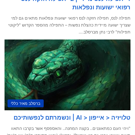
רפואי ישועות ונפלאות
תפילה לנס, תפילה חזקה לנס רפואי ישועות ונפלאות מתאים גם למי
שצריך ישועה מיידית כהצלת נפשות – התפילה מהספר הקדוש "ליקוטי
תפילות" לרבי נתן מברסלב.…
ברסלב מאיר כללי
טלויזיה < אייפון < AI | ונשמרתם לנפשותיכם
"ויהי העם כמתאוננים.. בקצה המחנה.. והאספסף אשר בקרבו התאוו