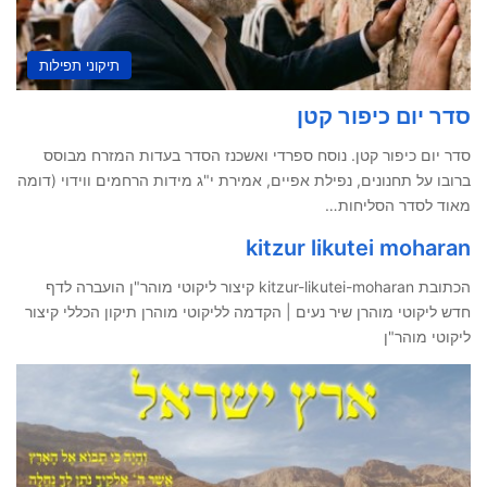
תיקוני תפילות
סדר יום כיפור קטן
סדר יום כיפור קטן. נוסח ספרדי ואשכנז הסדר בעדות המזרח מבוסס
ברובו על תחנונים, נפילת אפיים, אמירת י"ג מידות הרחמים ווידוי (דומה
מאוד לסדר הסליחות…
kitzur likutei moharan
הכתובת kitzur-likutei-moharan קיצור ליקוטי מוהר"ן הועברה לדף
חדש ליקוטי מוהרן שיר נעים | הקדמה לליקוטי מוהרן תיקון הכללי קיצור
ליקוטי מוהר"ן