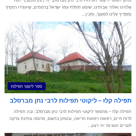
אֱלֹהֵינוּ וֵאלֹהֵי אֲבוֹתֵינוּ, שׁוֹמֵעַ תְּפִלַּת עַמּוֹ יִשְׂרָאֵל בְּרַחֲמִים, שֶׁיְּעוֹרְרוּ רַחֲמֶיךָ
וַחֲסָדֶיךָ עָלֵינוּ לְמַעַנְךָ, וְתָכִין…
ספר ליקוטי תפילות
תפילה קלז – ליקוטי תפילות לרבי נתן מברסלב
תפילה קלז – מהספר ליקוטי תפילות לרבי נתן מברסלב: ובה תפילה
לרוח חיים, רפואה רפואת הריאה, ובטחון בהשם, פרנסה ונתינת צדקה
לעניים הגונים! יהי רצון…