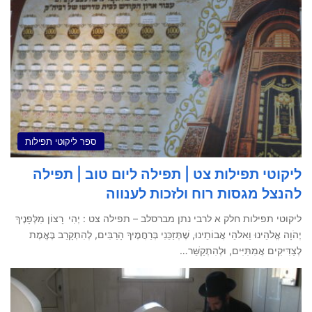
ספר ליקוטי תפילות
ליקוטי תפילות צט | תפילה ליום טוב | תפילה
להנצל מגסות רוח ולזכות לענווה
ליקוטי תפילות חלק א לרבי נתן מברסלב – תפילה צט : יְהִי רָצוֹן מִלְּפָנֶיךָ
יְהֹוָה אֱלֹהֵינוּ וֵאלֹהֵי אֲבוֹתֵינוּ, שֶׁתְּזַכֵּנִי בְּרַחֲמֶיךָ הָרַבִּים, לְהִתְקָרֵב בֶּאֱמֶת
לְצַדִּיקִים אֲמִתִּיִּים, וּלְהִתְקַשֵּׁר…