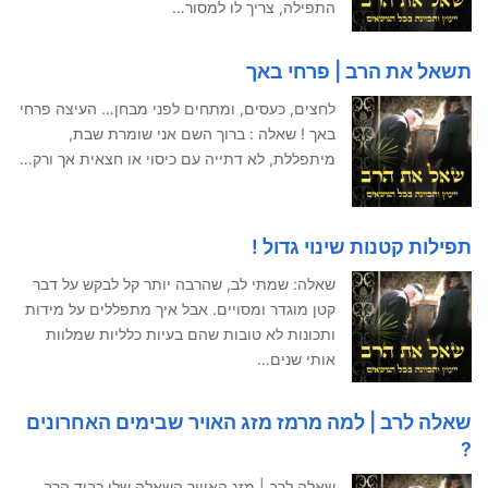
התפילה, צריך לו למסור…
תשאל את הרב | פרחי באך
לחצים, כעסים, ומתחים לפני מבחן… העיצה פרחי
באך ! שאלה : ברוך השם אני שומרת שבת,
מיתפללת, לא דתייה עם כיסוי או חצאית אך ורק…
תפילות קטנות שינוי גדול !
שאלה: שמתי לב, שהרבה יותר קל לבקש על דבר
קטן מוגדר ומסויים. אבל איך מתפללים על מידות
ותכונות לא טובות שהם בעיות כלליות שמלוות
אותי שנים…
שאלה לרב | למה מרמז מזג האויר שבימים האחרונים
?
שאלה לרב | מזג האוויר השאלה שלי כבוד הרב