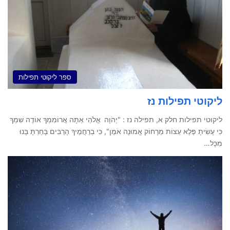
ספר ליקוטי תפילות
ליקוטי תפילות נז
ליקוטי תפילות חלק א, תפילה נז : "יְהֹוָה אֱלֹהַי אַתָּה אֲרוֹמִמְךָ אוֹדֶה שִׁמְךָ
כִּי עָשִׂיתָ פֶּלֶא עֵצוֹת מֵרָחוֹק אֱמוּנָה אֹמֶן", כִּי בְרַחֲמֶיךָ הָרַבִּים בָּחַרְתָּ בָּנוּ
מִכָּל…