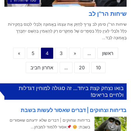
ספר שיחות הר"ן
שיחות הר"ן לב
שיחות הר"ן סימן לב צָרִיךְ לְחַזֵּק אֶת עַצְמוֹ בֶּאֱמוּנָה וְלִבְלִי לִכְנס בַּחֲקִירוֹת
כְּלָל וְלִבְלִי לְעַיֵּן כְּלָל בִּסְפָרִים שֶׁל מְחַקְּרִים רַק לְהַאֲמִין בְּהַשֵּׁם יִתְבָּרַךְ
בֶּאֱמוּנָה לְבַד…
ראשון
...
«
3
4
5
»
10
20
...
אחרון חביב
בואו נצחק קצת ביחד... זה סגולה למוחין דגדלות
ולחיים בריאים!
בדיחות וצחוקים | דברים שאסור לעשות בשבת
בדיחות וצחוקים | דברים שלא ידעתם שאסורים
בשבת:
אסור ללמוד למבחן…