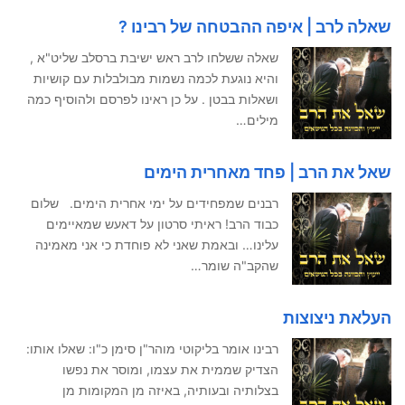
שאלה לרב | איפה ההבטחה של רבינו ?
שאלה ששלחו לרב ראש ישיבת ברסלב שליט"א ,
והיא נוגעת לכמה נשמות מבולבלות עם קושיות
ושאלות בבטן . על כן ראינו לפרסם ולהוסיף כמה
מילים…
שאל את הרב | פחד מאחרית הימים
רבנים שמפחידים על ימי אחרית הימים. שלום
כבוד הרב! ראיתי סרטון על דאעש שמאיימים
עלינו… ובאמת שאני לא פוחדת כי אני מאמינה
שהקב"ה שומר…
העלאת ניצוצות
רבינו אומר בליקוטי מוהר"ן סימן כ"ו: שאלו אותו:
הצדיק שממית את עצמו, ומוסר את נפשו
בצלותיה ובעותיה, באיזה מן המקומות מן