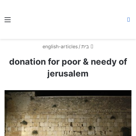
Breslav Prayer
חיפוש באתר
תפ
center
בית
/
english-articles
donation for poor & needy of
jerusalem