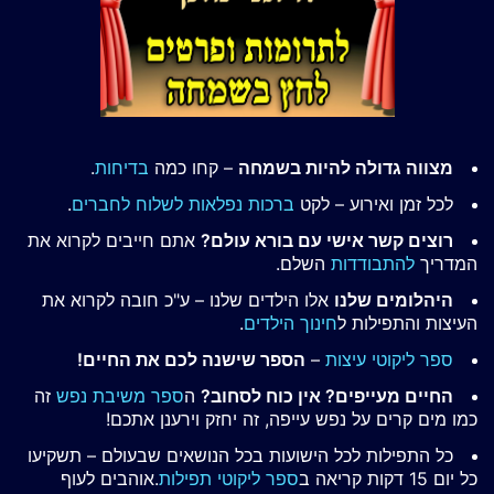
מצווה גדולה להיות בשמחה
– קחו כמה
בדיחות
.
לכל זמן ואירוע – לקט
ברכות נפלאות לשלוח לחברים
.
רוצים קשר אישי עם בורא עולם?
אתם חייבים לקרוא את
המדריך
להתבודדות
השלם.
היהלומים שלנו
אלו הילדים שלנו – ע"כ חובה לקרוא את
העיצות והתפילות ל
חינוך הילדים
.
ספר ליקוטי עיצות
–
הספר שישנה לכם את החיים!
החיים מעייפים? אין כוח לסחוב?
ה
ספר משיבת נפש
זה
כמו מים קרים על נפש עייפה, זה יחזק וירענן אתכם!
כל התפילות לכל הישועות בכל הנושאים שבעולם – תשקיעו
כל יום 15 דקות קריאה ב
ספר ליקוטי תפילות
.אוהבים לעוף