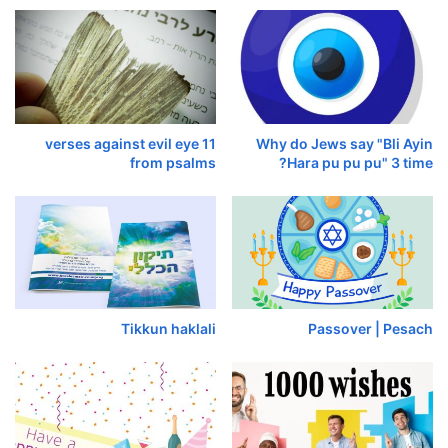
11 verses against evil eye
Why do Jews say "Bli Ayin
from psalms
Hara pu pu pu" 3 time?
Tikkun haklali
Passover | Pesach