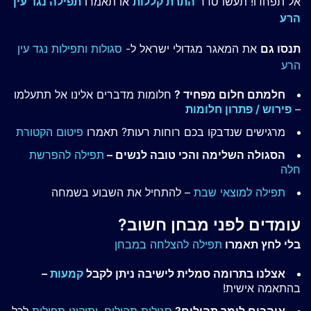
אל תפחדו! תעשו סדר
התרת קללות
או תאמרו
תפילה נגד עין
הרע
תנסו גם
את המאגר מגדולי ישראל ל-
סגולות ותפילות נגד עין
הרע
חלמתם חלום מפחיד ?
חלומות מדברים אלינו אל תתעלמו
–
פירוש / פתרון חלומות
מרגישים שנדבקו בכם רוחות רעות? תאמרו
פיטום הקטורת
הסגולה השלימה והכי טובה לנשים –
תפילה להפרשת
חלה
תפילה למוצאי שבת
– להתחיל את השבוע בשמחה
עומדים לפני מבחן חשוב?
בלי לחץ תאמרו
תפילה להצלחה במבחן
אצלנו בתרומה סמלית לישיבה ניתן לקבל
קמעות
–
בהתאמה אישית!