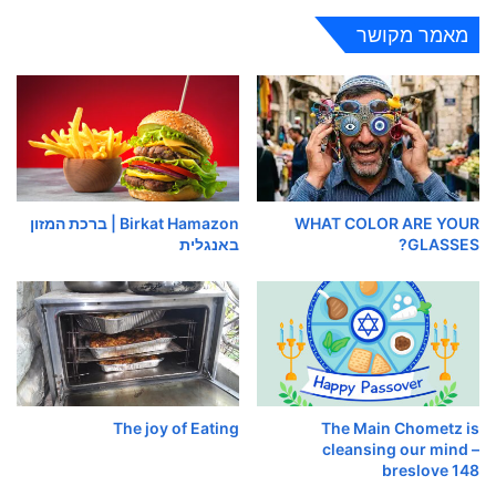
מאמר מקושר
WHAT COLOR ARE YOUR
Birkat Hamazon | ברכת המזון
GLASSES?
באנגלית
The joy of Eating
The Main Chometz is
cleansing our mind –
breslove 148